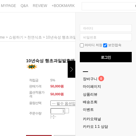
MYPAGE
Q&A
REVIEW
+BOOKMARK
아이디
>
>
> 10년숙성 행초과일발효액 250ml,500ml,750ml 선택
me
쇼핑하기
천연식초
비밀번호
아이디 저장
보안접속
0
로그인
10년숙성 행초과일발효액 250ml,500ml,750ml 선택
0
장바구니
적립금
5%
판매가격
50,000원
마이페이지
옵션적용가
상품리뷰
50,000
원
격
배송조회
용량선택
이벤트
주문수량
카카오채널
카카오 1:1 상담