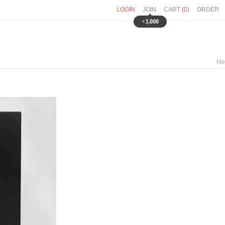
LOGIN
JOIN
CART
(
0
)
ORDER
+3,000
Ho