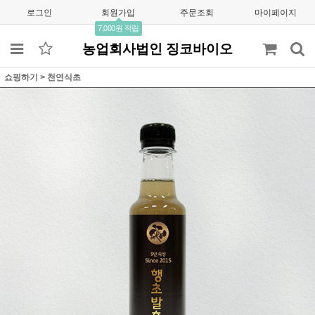
로그인
회원가입
주문조회
마이페이지
7,000원 적립
농업회사법인 징코바이오
쇼핑하기
>
천연식초