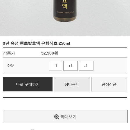
9년 숙성 행초발효액 은행식초 250ml
상품가
52,500
원
수량
+1
-1
바로 구매하기
장바구니
관심상품
확대보기