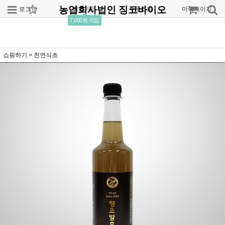
농업회사법인 징코바이오
로그인
회원가입
주문조회
마이페이지
7,000원 적립
쇼핑하기
>
천연식초