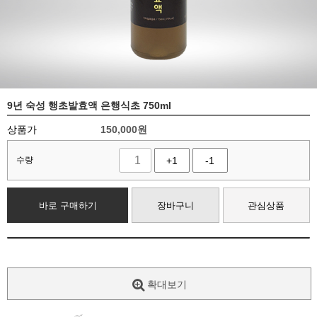
9년 숙성 행초발효액 은행식초 750ml
상품가
150,000
원
수량
+1
-1
바로 구매하기
장바구니
관심상품
확대보기