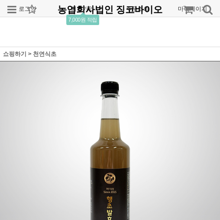
농업회사법인 징코바이오
로그인
회원가입
주문조회
마이페이지
7,000원 적립
쇼핑하기
>
천연식초