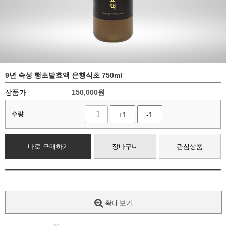
9년 숙성 행초발효액 은행식초 750ml
상품가
150,000
원
수량
+1
-1
바로 구매하기
장바구니
관심상품
확대보기