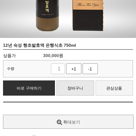
12년 숙성 행초발효액 은행식초 750ml
상품가
300,000
원
수량
+1
-1
바로 구매하기
장바구니
관심상품
확대보기