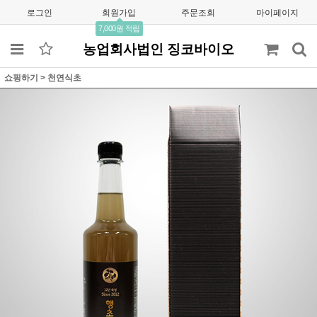
로그인
회원가입
주문조회
마이페이지
7,000원 적립
농업회사법인 징코바이오
쇼핑하기
>
천연식초