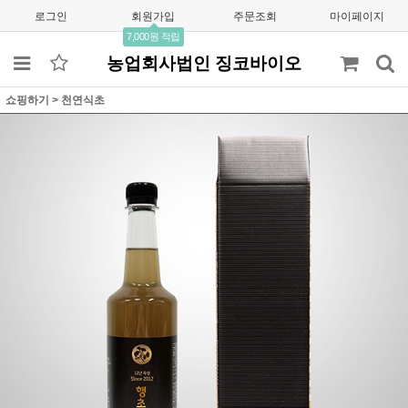
로그인
회원가입
주문조회
마이페이지
7,000원 적립
농업회사법인 징코바이오
쇼핑하기
>
천연식초