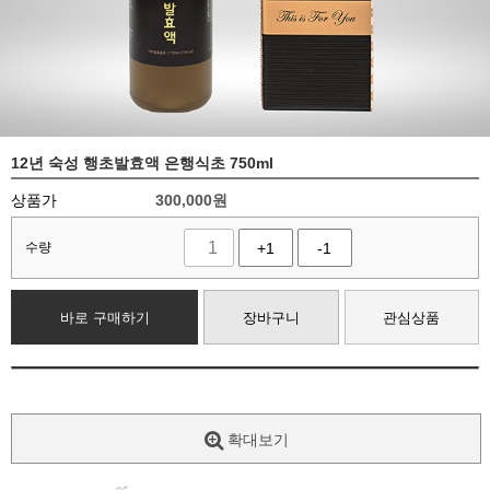
12년 숙성 행초발효액 은행식초 750ml
상품가
300,000
원
수량
+1
-1
바로 구매하기
장바구니
관심상품
확대보기