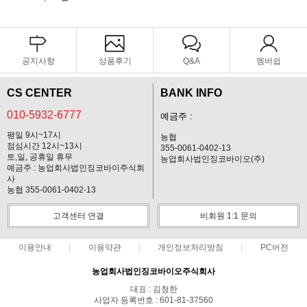
공지사항
상품후기
Q&A
멤버쉽
CS CENTER
BANK INFO
010-5932-6777
예금주 :
평일 9시~17시
농협
점심시간 12시~13시
355-0061-0402-13
토,일, 공휴일 휴무
농업회사법인징코바이오(주)
예금주 : 농업회사법인징코바이주식회
사
농협 355-0061-0402-13
고객센터 연결
비회원 1:1 문의
이용안내
이용약관
개인정보처리방침
PC버전
농업회사법인징코바이오주식회사
대표 : 김청한
사업자 등록번호 : 601-81-37560