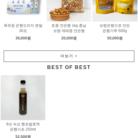
목위청 은행도라지 분말
토종 깐은행 1kg 충남
보령은행으로 만든
30포
보령 재래종 깐은행
은행가루 500g
39,000원
20,000원
50,000원
더보기
+
BEST OF BEST
9년 숙성 행초발효액
은행식초 250ml
52,500원